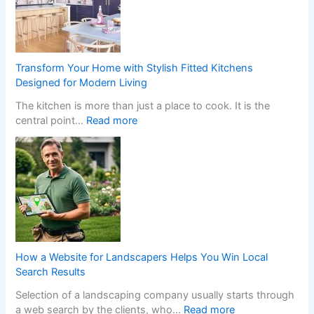
Transform Your Home with Stylish Fitted Kitchens
Designed for Modern Living
The kitchen is more than just a place to cook. It is the
:
central point…
Read more
T
r
a
n
s
f
o
r
m
How a Website for Landscapers Helps You Win Local
Y
Search Results
o
Selection of a landscaping company usually starts through
u
:
a web search by the clients, who…
Read more
r