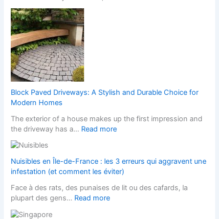
H
H
o
o
w
m
a
e
W
w
e
i
b
t
s
h
i
S
Block Paved Driveways: A Stylish and Durable Choice for
t
t
Modern Homes
e
y
The exterior of a house makes up the first impression and
f
l
:
the driveway has a…
Read more
o
i
B
r
s
l
L
h
o
a
Nuisibles en Île-de-France : les 3 erreurs qui aggravent une
F
c
n
infestation (et comment les éviter)
i
k
d
t
Face à des rats, des punaises de lit ou des cafards, la
P
s
t
:
plupart des gens…
Read more
a
c
e
N
v
a
d
u